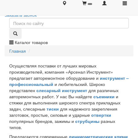
+7 (495) 646-08-66
+7 (495) 646-08-66
Заказать звонок
Каталог товаров
Главная
Осуществляя поставки от лучших мировых
производителей, компания «Арсенал Инструмент»
предлагает авторемонтное оборудование и
инструмент –
профессиональный
и любительский. Широко
представлен
слесарный инструмент
для различных
авторемонтных работ. У нас Вы найдете
съемники
и
стяжки для выполнения широкого спектра прикладных
задач, слесарные
тиски
для надежного закрепления
заготовок, простые, силовые и ударные
отвертки
популярных брендов, зажимы и
струбцины
разных
типов.
Предлагаются современные
динамометрические ключи