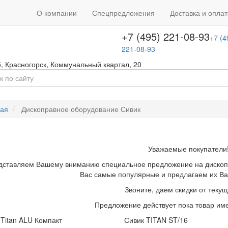
+7 (495) 646-08-66
ть звонок
+7 (4
О компании
Спецпредложения
Доставка и оплат
т с 09:00 до 18:00
646-08-66
+7 (495) 221-08-93
+7 (4
221-08-93
5
,
Красногорск
,
Коммунальный квартал, 20
ная
Дископравное оборудование Сивик
Уважаемые покупатели
дставляем Вашему вниманию специальное предложение на дископ
Вас самые популярные и предлагаем их Ва
Звоните, даем скидки от текущ
Предложение действует пока товар име
 Titan ALU Компакт
Сивик TITAN ST/16