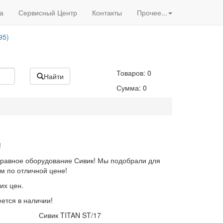
Вход
/
Регистрация
95)
а
Сервисный Центр
Контакты
Прочее...
Акции нашего магазина
95)
Товаров:
0
Найти
Сумма:
0
!
равное оборудование Сивик! Мы подобрали для
м по отличной цене!
их цен.
ется в наличии!
Сивик TITAN ST/17