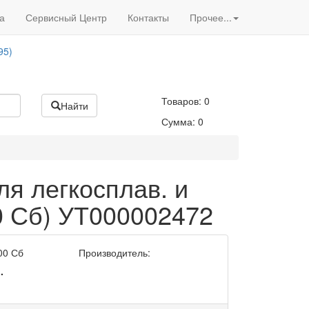
Вход
/
Регистрация
95)
а
Сервисный Центр
Контакты
Прочее...
Акции нашего магазина
95)
Товаров:
0
Найти
Сумма:
0
ля легкосплав. и
0 Сб) УТ000002472
00 Сб
Производитель:
.