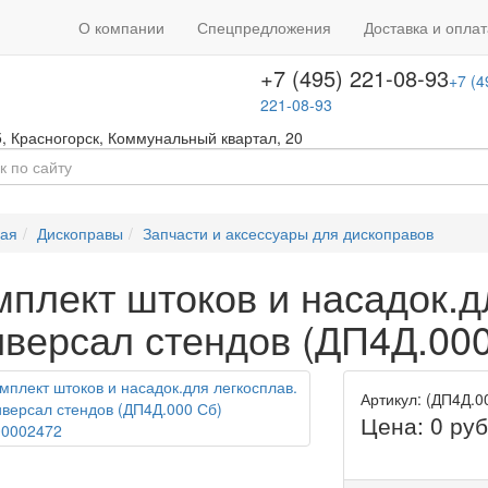
+7 (495) 646-08-66
ть звонок
+7 (4
О компании
Спецпредложения
Доставка и оплат
т с 09:00 до 18:00
646-08-66
+7 (495) 221-08-93
+7 (4
221-08-93
5
,
Красногорск
,
Коммунальный квартал, 20
ная
Дископравы
Запчасти и аксессуары для дископравов
мплект штоков и насадок.д
иверсал стендов (ДП4Д.00
Артикул: (ДП4Д.0
Цена:
0
руб