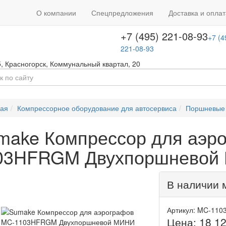
+7 (495) 646-08-66
ть звонок
+7 (4
О компании
Спецпредложения
Доставка и оплат
т с 09:00 до 18:00
646-08-66
+7 (495) 221-08-93
+7 (4
221-08-93
5
,
Красногорск
,
Коммунальный квартал, 20
ная
Компрессорное оборудование для автосервиса
Поршневые
make Компрессор для аэр
03HFRGM Двухпоршневой
В наличии 
Артикул: MC-11
Цена:
18 1