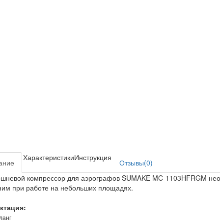
Характеристики
Инструкция
ание
Отзывы(0)
ршневой компрессор для аэрографов SUMAKE MC-1103HFRGM необ
им при работе на небольших площадях.
ктация:
ланг