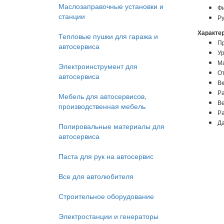
Маслозаправочные установки и
Ф
станции
Ру
Характер
Тепловые пушки для гаража и
Пр
автосервиса
Ур
Ма
Электроинструмент для
От
автосервиса
Вк
Ра
Мебель для автосервисов,
Ве
производственная мебель
Ра
Да
Полировальные материалы для
автосервиса
Паста для рук на автосервис
Все для автолюбителя
Строительное оборудование
Электростанции и генераторы