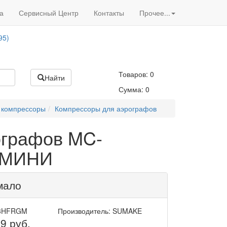
Вход
/
Регистрация
95)
а
Сервисный Центр
Контакты
Прочее...
Акции нашего магазина
95)
Товаров:
0
Найти
Сумма:
0
 компрессоры
Компрессоры для аэрографов
ографов MC-
 МИНИ
мало
03HFRGM
Производитель: SUMAKE
29
руб.