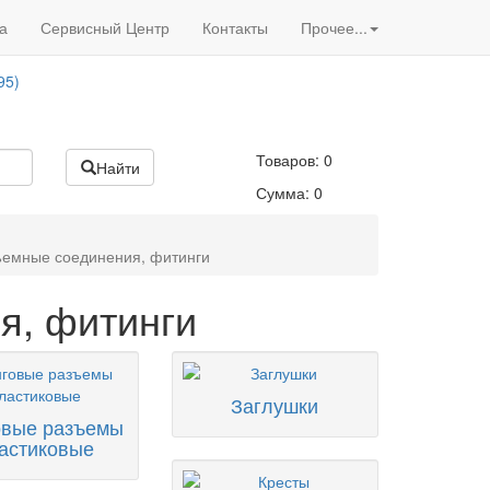
Вход
/
Регистрация
95)
а
Сервисный Центр
Контакты
Прочее...
Акции нашего магазина
95)
Товаров:
0
Найти
Сумма:
0
емные соединения, фитинги
я, фитинги
Заглушки
овые разъемы
астиковые