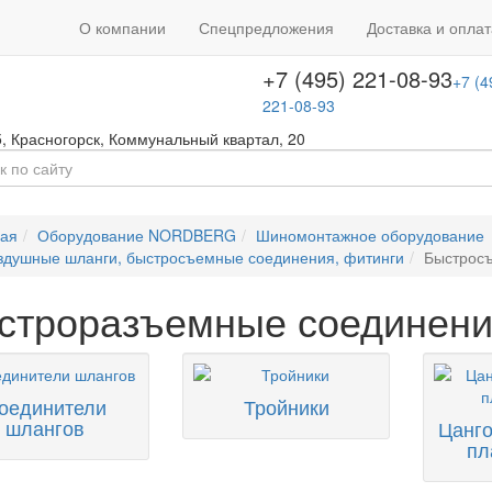
+7 (495) 646-08-66
ть звонок
+7 (4
О компании
Спецпредложения
Доставка и оплат
т с 09:00 до 18:00
646-08-66
+7 (495) 221-08-93
+7 (4
221-08-93
5
,
Красногорск
,
Коммунальный квартал, 20
ная
Оборудование NORDBERG
Шиномонтажное оборудование
здушные шланги, быстросъемные соединения, фитинги
Быстросъ
строразъемные соединени
оединители
Тройники
шлангов
Цанг
пл