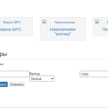
Макси БРС
Наконечники
Пе
"елочка"
ары
ры:
Бренд
нить
Отменить