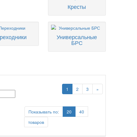
Кресты
реходники
Универсальные
БРС
1
2
3
»
Показывать по:
20
40
товаров