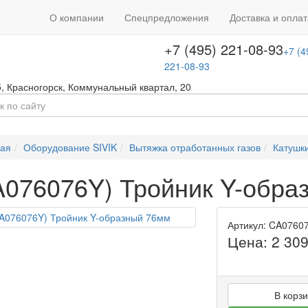
+7 (495) 646-08-66
ть звонок
+7 (4
О компании
Спецпредложения
Доставка и оплат
т с 09:00 до 18:00
646-08-66
+7 (495) 221-08-93
+7 (4
221-08-93
5
,
Красногорск
,
Коммунальный квартал, 20
ная
Оборудование SIVIK
Вытяжка отработанных газов
Катушки
A076076Y) Тройник Y-обра
Артикул: CA0760
Цена:
2 30
В корз