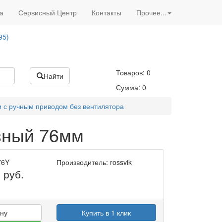
Вход
/
Регистрация
95)
а
Сервисный Центр
Контакты
Прочее...
Акции нашего магазина
95)
Товаров:
0
Найти
Сумма:
0
 с ручным приводом без вентилятора
зный 76мм
76Y
Производитель: rossvik
9
руб.
ину
Купить в 1 клик