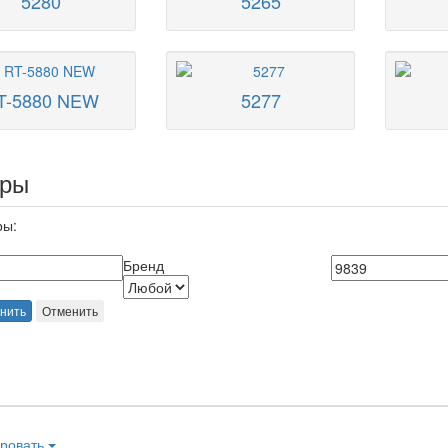
5280
5265
T-5880 NEW
5277
ары
ры:
Бренд
нить
Отменить
ровать