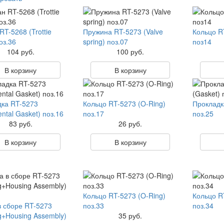
RT-5268 (Trottie
Пружина RT-5273 (Valve
Кольцо R
оз.36
spring) поз.07
поз14
104 руб.
100 руб.
В корзину
В корзину
ка RT-5273
Кольцо RT-5273 (O-Ring)
Прокладк
ntal Gasket) поз.16
поз.17
поз.25
83 руб.
26 руб.
В корзину
В корзину
Кольцо RT-5273 (O-Ring)
Кольцо RT
в сборе RT-5273
поз.33
поз.34
g+Housing Assembly)
35 руб.