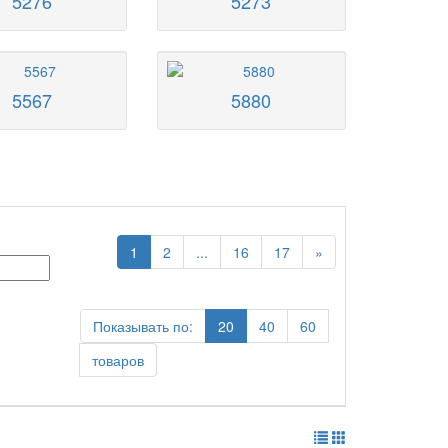
5276
5273
5567
5880
1
2
...
16
17
»
Показывать по:
20
40
60
товаров