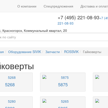
+7 (495) 646-08-66
ть звонок
+7 (4
О компании
Спецпредложения
Доставка и оплат
т с 09:00 до 18:00
646-08-66
+7 (495) 221-08-93
+7 (4
221-08-93
5
,
Красногорск
,
Коммунальный квартал, 20
ная
Оборудование SIVIK
Запчасти
ROSSVIK
Гайковерты
йковерты
5268
5875