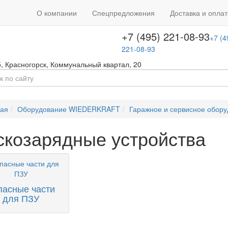
+7 (495) 646-08-66
ть звонок
+7 (4
О компании
Спецпредложения
Доставка и оплат
т с 09:00 до 18:00
646-08-66
+7 (495) 221-08-93
+7 (4
221-08-93
5
,
Красногорск
,
Коммунальный квартал, 20
ная
Оборудование WIEDERKRAFT
Гаражное и сервисное обор
скозарядные устройства
пасные части
для ПЗУ