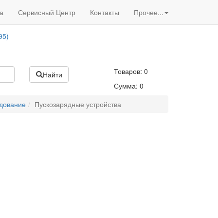
Вход
/
Регистрация
95)
а
Сервисный Центр
Контакты
Прочее...
Акции нашего магазина
95)
Товаров:
0
Найти
Сумма:
0
удование
Пускозарядные устройства