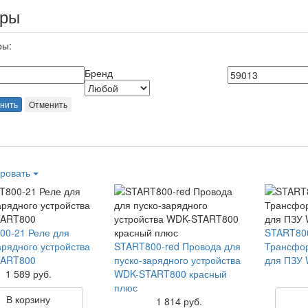
ары
ры:
Бренд
нить
Отменить
ровать
00-21 Реле для
START80
арядного устройства
START800-red Провода для
Трансфор
ART800
пуско-зарядного устройства
для ПЗУ
1 589 руб.
WDK-START800 красный
плюс
В корзину
1 814 руб.