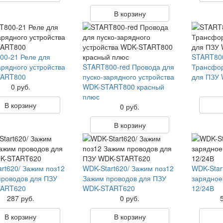
В корзину
00-21 Реле для
START80
арядного устройства
START800-red Провода для
Трансфор
ART800
пуско-зарядного устройства
для ПЗУ
0 руб.
WDK-START800 красный
плюс
В корзину
0 руб.
В корзину
rt620/ Зажим поз12
WDK-Start620/ Зажим поз12
WDK-Star
роводов для ПЗУ
Зажим проводов для ПЗУ
зарядное
ART620
WDK-START620
12/24В
287 руб.
0 руб.
В корзину
В корзину