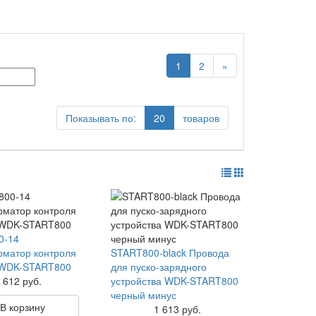
1
2
»
Показывать по:
20
товаров
0-14
матор контроля
START800-black Провода
 WDK-START800
для пуско-зарядного
612 руб.
устройства WDK-START800
черный минус
В корзину
1 613 руб.