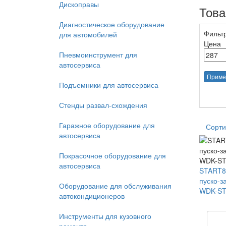
Дископравы
Тов
Диагностическое оборудование
Фильт
для автомобилей
Цена
Пневмоинструмент для
автосервиса
Приме
Подъемники для автосервиса
Стенды развал-схождения
Гаражное оборудование для
Сорти
автосервиса
Покрасочное оборудование для
автосервиса
START8
пуско-з
Оборудование для обслуживания
WDK-ST
автокондиционеров
Инструменты для кузовного