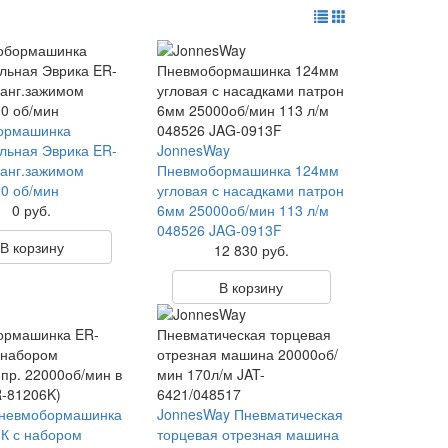
ормашинка
ьная Эврика ER-
JonnesWay
цанг.зажимом
Пневмобормашинка 124мм
0 об/мин
угловая с насадками патрон
0 руб.
6мм 25000об/мин 113 л/м
048526 JAG-0913F
В корзину
12 830 руб.
В корзину
Пневмобормашинка
JonnesWay Пневматическая
К с набором
торцевая отрезная машина