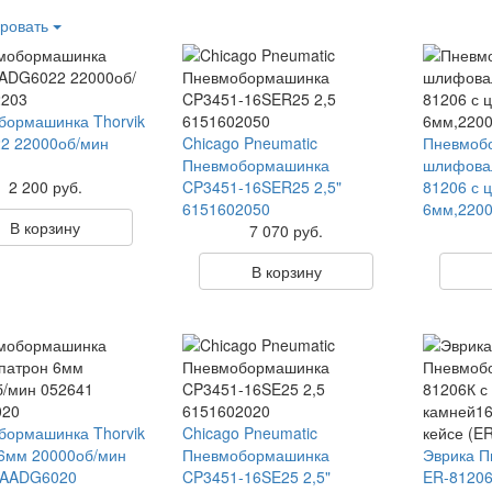
ровать
бормашинка Thorvik
2 22000об/мин
Chicago Pneumatic
Пневмоб
Пневмобормашинка
шлифовал
2 200 руб.
CP3451-16SER25 2,5"
81206 с 
6151602050
6мм,2200
В корзину
7 070 руб.
В корзину
бормашинка Thorvik
Chicago Pneumatic
6мм 20000об/мин
Пневмобормашинка
Эврика 
 AADG6020
CP3451-16SE25 2,5"
ER-81206