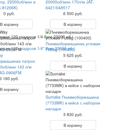
пр. 22000об/мин в
20000об/мин 170л/м JAT-
R-81206K)
6421/048517
0 руб.
6 500 руб.
В корзину
В корзину
Пневмобормашинка угловая
вая 120 градусов 1/4" 6мм 23000 об./
Fubag (100400)
ay
5 625 руб.
ормашинка патрон
В корзину
0об/мин 143 л/м
JAG-0906FM
6 160 руб.
В корзину
Sumake Пневмобормашина
(7733MK) в кейсе с набором
насадок
3 830 руб.
В корзину