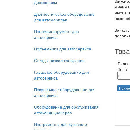
фиксир
Дископравы
минимал
имеет 
Диагностическое оборудование
разнооб
для автомобилей
Зачаст
Пневмоинструмент для
дополня
автосервиса
Подъемники для автосервиса
Тов
Стенды развал-схождения
Фильт
Цена
Гаражное оборудование для
автосервиса
Приме
Покрасочное оборудование для
автосервиса
Оборудование для обслуживания
автокондиционеров
Инструменты для кузовного