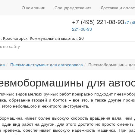
+7 (495) 646-08-66
ть звонок
+7 (4
О компании
Спецпредложения
Доставка и оплат
т с 09:00 до 18:00
646-08-66
+7 (495) 221-08-93
+7 (4
221-08-93
5
,
Красногорск
,
Коммунальный квартал, 20
ная
Пневмоинструмент для автосервиса
Пневмобормашины для
евмобормашины для авто
личных видов мелких ручных работ прекрасно подходит пневмоб
вка, обрезание гвоздей и болтов – все это, а также другие про
этого небольшого и нехитрого инструмента.
бормашина имеет более высокую скорость вращения вала, чем д
 один вид работ на другой, для этого достаточно просто сменить
е крепежа, обеспечивает высокую надежность машинки. При ра