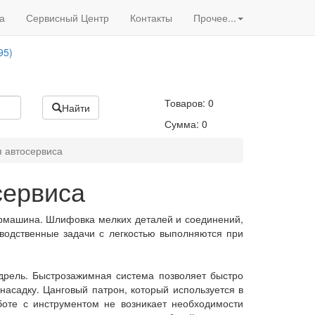
Вход
/
Регистрация
95)
а
Сервисный Центр
Контакты
Прочее...
Акции нашего магазина
95)
Товаров:
0
Найти
Сумма:
0
 автосервиса
сервиса
ормашина. Шлифовка мелких деталей и соединений,
изводственные задачи с легкостью выполняются при
рель. Быстрозажимная система позволяет быстро
 насадку. Цанговый патрон, который используется в
боте с инструментом не возникает необходимости