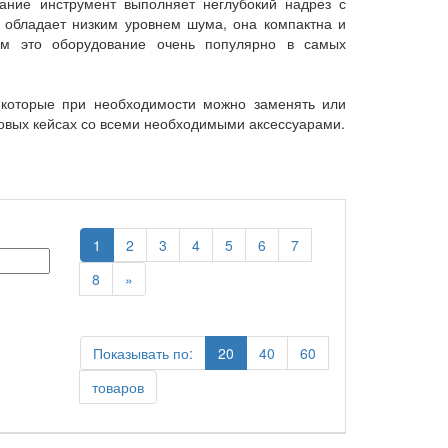
ание инструмент выполняет неглубокий надрез с
 обладает низким уровнем шума, она компактна и
ам это оборудование очень популярно в самых
 которые при необходимости можно заменять или
ковых кейсах со всеми необходимыми аксессуарами.
1
2
3
4
5
6
7
8
»
Показывать по:
20
40
60
товаров