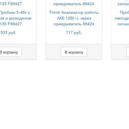
Пробник 3-48v с
Force Анализатор работы
Проб
ом и крокодилом
АКБ 12В(~), через
светод
135 F88427
прикуриватель 88424
сигна
533 руб.
717 руб.
В корзину
В корзину