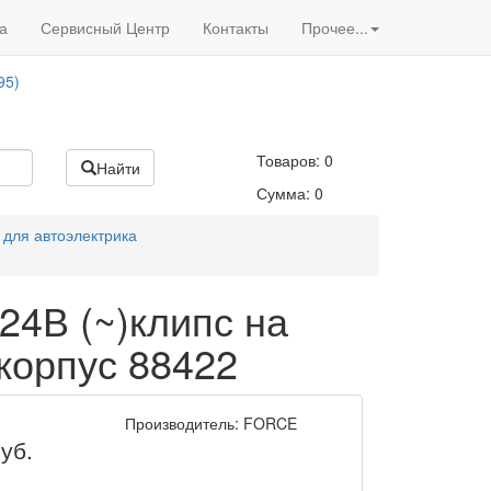
Вход
/
Регистрация
95)
а
Сервисный Центр
Контакты
Прочее...
Акции нашего магазина
95)
Товаров:
0
Найти
Сумма:
0
 для автоэлектрика
24В (~)клипс на
корпус 88422
Производитель: FORCE
уб.