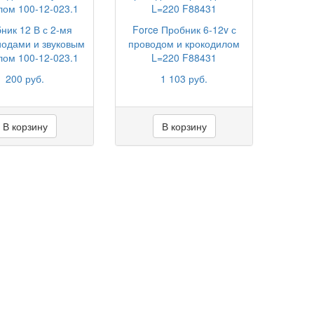
ник 12 В с 2-мя
Force Пробник 6-12v с
иодами и звуковым
проводом и крокодилом
лом 100-12-023.1
L=220 F88431
200 руб.
1 103 руб.
В корзину
В корзину