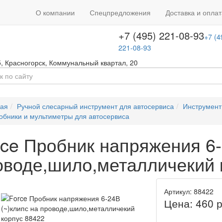
+7 (495) 646-08-66
ть звонок
+7 (4
О компании
Спецпредложения
Доставка и оплат
т с 09:00 до 18:00
646-08-66
+7 (495) 221-08-93
+7 (4
221-08-93
5
,
Красногорск
,
Коммунальный квартал, 20
ная
Ручной слесарный инструмент для автосервиса
Инструмент
обники и мультиметры для автосервиса
rce Пробник напряжения 6-
оводе,шило,металличекий 
Артикул: 88422
Цена:
460
р