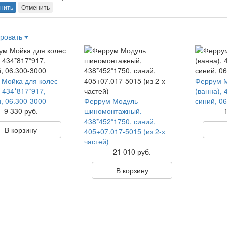
нить
Отменить
ровать
Мойка для колес
Феррум М
, 434*817*917,
(ванна), 
, 06.300-3000
Феррум Модуль
синий, 0
9 330 руб.
шиномонтажный,
438*452*1750, синий,
В корзину
405+07.017-5015 (из 2-х
частей)
21 010 руб.
В корзину