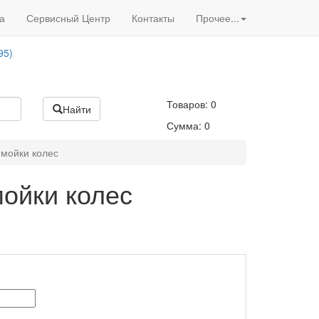
Вход
/
Регистрация
95)
а
Сервисный Центр
Контакты
Прочее...
Акции нашего магазина
95)
Товаров:
0
Найти
Сумма:
0
мойки колес
ойки колес