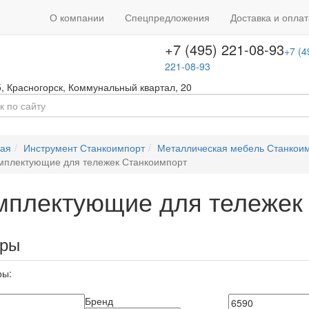
+7 (495) 646-08-66
ть звонок
+7 (4
О компании
Спецпредложения
Доставка и оплат
т с 09:00 до 18:00
646-08-66
+7 (495) 221-08-93
+7 (4
221-08-93
5
,
Красногорск
,
Коммунальный квартал, 20
ная
Инструмент Станкоимпорт
Металлическая мебель Станкои
мплектующие для тележек Станкоимпорт
мплектующие для тележек
ары
ры:
Бренд