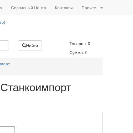
Вход
/
Регистрация
95)
а
Сервисный Центр
Контакты
Прочее...
Акции нашего магазина
95)
Товаров:
0
Найти
Сумма:
0
мпорт
 Станкоимпорт