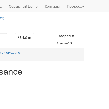
Вход
/
Регистрация
95)
а
Сервисный Центр
Контакты
Прочее...
Акции нашего магазина
95)
Товаров:
0
Найти
Сумма:
0
 в чемодане
sance