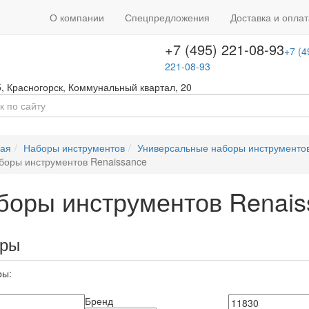
+7 (495) 646-08-66
ть звонок
+7 (4
О компании
Спецпредложения
Доставка и оплат
т с 09:00 до 18:00
646-08-66
+7 (495) 221-08-93
+7 (4
221-08-93
5
,
Красногорск
,
Коммунальный квартал, 20
ная
Наборы инструментов
Универсальные наборы инструментов
боры инструментов Renaissance
боры инструментов Renais
ары
ры:
Бренд