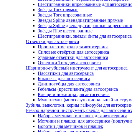
Шестигранники впресованные для автосерви
Звёзды Torx прямые
Звёзды Torx впресованные
Звёзды Spline двенадцатигранные прямые
Звёзды Spline двенадцатигранные впресованн
Звёзды Ribe шестигранные
Шестигранники, звёзды биты для автосервиса
Отвертки для автосервиса
Простые отвертки для автосервиса
Силовые отвёртки для автосервиса
Ударные отвертки для автосервиса
Отвертки Torx для автосервиса
Шарнирно-губцевый инструмент для автосервиса
Пассатижи для автосервиса
Бокорезы для автосервиса
Длинногубцы для автосервиса
Гебельсы (крестцианга)для автосервиса
Клещи и ножницы для автосервиса
Мультитулы (многофункциональный инструм
Зубила, выколотки, керны гайкорубы для автосерви
Резьбо-нарезной инструмент, свёрла для автосервис
Наборы метчиков и плашек для автосервиса
Метчики и плашки для автосервиса (поштучн
Воротки для метчиков и плашек
Наборы свёрл для автосервиса