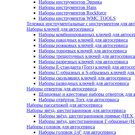
Наборы инструментов Эврика
Наборы инструментов Hans
Наборы инструментов Rockforce
Наборы инструментов WMC TOOLS
Тележки инструментальные с инструментом для авт
Наборы ключей для автосервиса
Наборы комбинированных ключей для автосе
Наборы накидных ключей для автосервиса
Наборы рожковых ключей для автосервиса
Наборы торцевых ключей для автосервиса
Наборы трещоточных ключей для автосервиса
Наборы разрезных ключей для автосервиса
Наборы Е-стандарта (Torx) ключей для автосе
Наборы C-образных и S-образных ключей для
Наборы скользящих ключей для автосервиса
Наборы разводных ключей для автосервиса
Наборы отверток для автосервиса
Шлицевые и крестовые наборы отверток для 
Наборы отвёрток Torx для автосервиса
Наборы пассатижей для автосервиса
Наборы звёзд, шестигранников для автосервиса
Наборы звёзд, шестигранников прямые (HEX, To
Наборы звёзд, шестигранников Г-образные (HEX
Наборы головок для автосервиса
Наборы головок 1/4'' для автосервиса