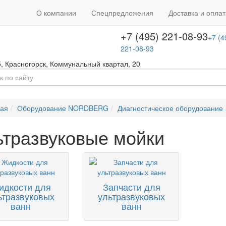
+7 (495) 646-08-66
ть звонок
+7 (4
О компании
Спецпредложения
Доставка и оплат
т с 09:00 до 18:00
646-08-66
+7 (495) 221-08-93
+7 (4
221-08-93
5
,
Красногорск
,
Коммунальный квартал, 20
ная
Оборудование NORDBERG
Диагностическое оборудование
ьтразвуковые мойки
идкости для
Запчасти для
ьтразвуковых
ультразвуковых
ванн
ванн