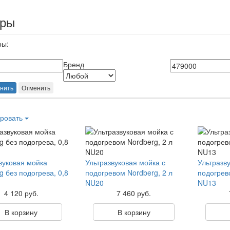
ары
ры:
Бренд
нить
Отменить
ровать
вуковая мойка
Ультразвуковая мойка с
Ультразв
g без подогрева, 0,8
подогревом Nordberg, 2 л
подогрев
NU20
NU13
4 120 руб.
7 460 руб.
В корзину
В корзину