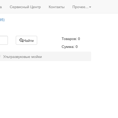
Вход
/
Регистрация
95)
а
Сервисный Центр
Контакты
Прочее...
Акции нашего магазина
95)
Товаров:
0
Найти
Сумма:
0
Ультразвуковые мойки