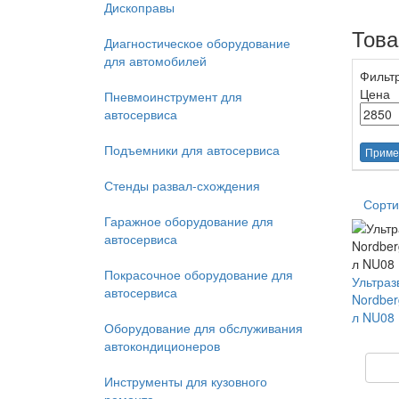
Дископравы
Тов
Диагностическое оборудование
для автомобилей
Фильт
Цена
Пневмоинструмент для
автосервиса
Подъемники для автосервиса
Приме
Стенды развал-схождения
Сорти
Гаражное оборудование для
автосервиса
Покрасочное оборудование для
Ультраз
автосервиса
Nordber
л NU08
Оборудование для обслуживания
автокондиционеров
Инструменты для кузовного