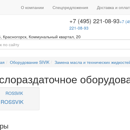
+7 (495) 646-08-66
ть звонок
+7 (4
О компании
Спецпредложения
Доставка и оплат
т с 09:00 до 18:00
646-08-66
+7 (495) 221-08-93
+7 (4
221-08-93
5
,
Красногорск
,
Коммунальный квартал, 20
ная
Оборудование SIVIK
Замена масла и технических жидкосте
слораздаточное оборудов
ROSSVIK
ары