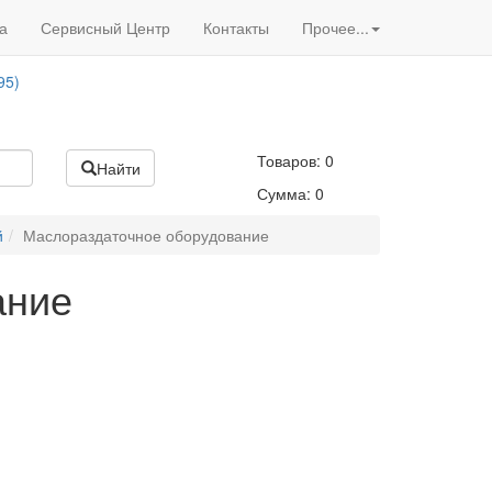
Вход
/
Регистрация
95)
а
Сервисный Центр
Контакты
Прочее...
Акции нашего магазина
95)
Товаров:
0
Найти
Сумма:
0
й
Маслораздаточное оборудование
ание