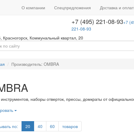
+7 (495) 646-08-66
ть звонок
+7 (4
О компании
Спецпредложения
Доставка и оплат
т с 09:00 до 18:00
646-08-66
+7 (495) 221-08-93
+7 (4
221-08-93
5
,
Красногорск
,
Коммунальный квартал, 20
ная
Производитель: OMBRA
MBRA
инструментов, наборы отверток, прессы, домкраты от официальн
ровать
ывать по:
20
40
60
товаров