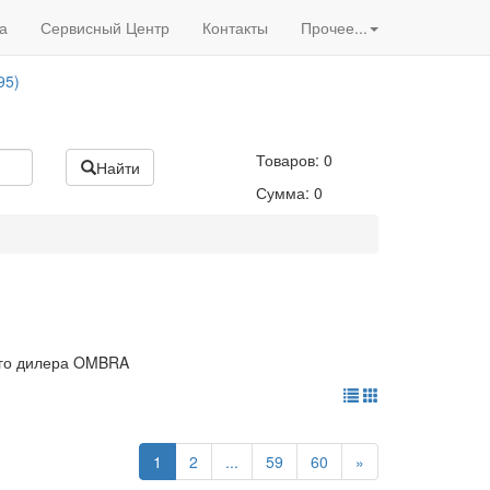
Вход
/
Регистрация
95)
а
Сервисный Центр
Контакты
Прочее...
Акции нашего магазина
95)
Товаров:
0
Найти
Сумма:
0
ого дилера OMBRA
1
2
...
59
60
»