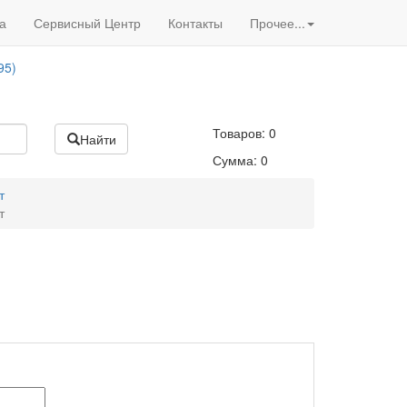
Вход
/
Регистрация
95)
а
Сервисный Центр
Контакты
Прочее...
Акции нашего магазина
95)
Товаров:
0
Найти
Сумма:
0
т
т