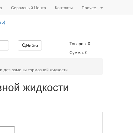
Вход
/
Регистрация
95)
а
Сервисный Центр
Контакты
Прочее...
Акции нашего магазина
95)
Товаров:
0
Найти
Сумма:
0
ки для замены тормозной жидкости
зной жидкости