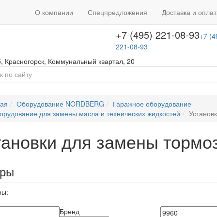
+7 (495) 646-08-66
ть звонок
+7 (4
О компании
Спецпредложения
Доставка и оплат
т с 09:00 до 18:00
646-08-66
+7 (495) 221-08-93
+7 (4
221-08-93
5
,
Красногорск
,
Коммунальный квартал, 20
ная
Оборудование NORDBERG
Гаражное оборудование
орудование для замены масла и технических жидкостей
Установ
тановки для замены тормо
ары
ры:
Бренд